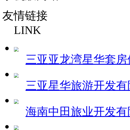
友情链接
LINK
三亚亚龙湾星华套房
三亚星华旅游开发有
海南中田旅业开发有