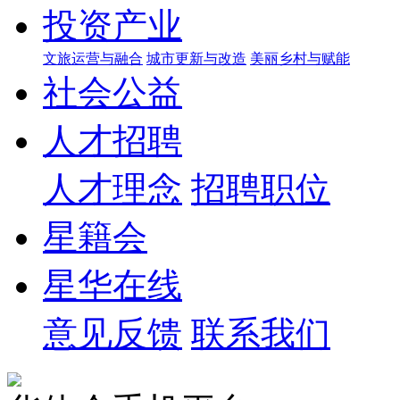
投资产业
文旅运营与融合
城市更新与改造
美丽乡村与赋能
社会公益
人才招聘
人才理念
招聘职位
星籍会
星华在线
意见反馈
联系我们