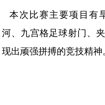
本次比赛主要项目有
河、九宫格足球射门、
现出顽强拼搏的竞技精神