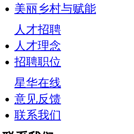
美丽乡村与赋能
人才招聘
人才理念
招聘职位
星华在线
意见反馈
联系我们