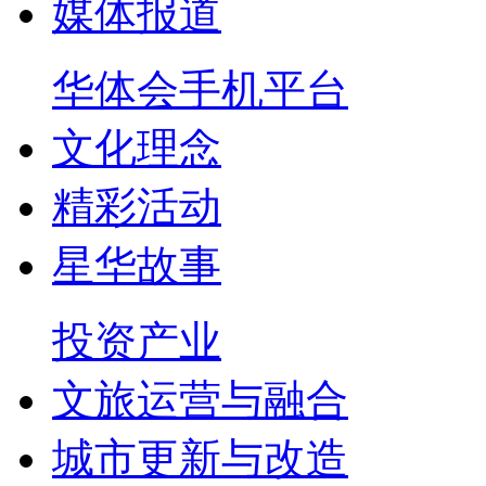
媒体报道
华体会手机平台
文化理念
精彩活动
星华故事
投资产业
文旅运营与融合
城市更新与改造